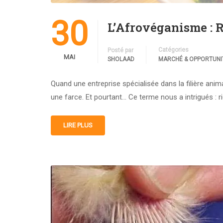
30
L’Afrovéganisme : R
Catégories
Posté par
MAI
SHOLAAD
MARCHÉ & OPPORTUNI
Quand une entreprise spécialisée dans la filière an
une farce. Et pourtant… Ce terme nous a intrigués : r
LIRE PLUS