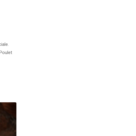
iale.
 Poulet