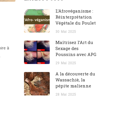
L’Afrovéganisme :
Réinterprétation
Végétale du Poulet
30
Mai
2025
Maîtrisez l’Art du
ire à
Sexage des
Poussins avec APG
…
29
Mai
2025
A la découverte du
Wassachiè, la
pépite malienne
28
Mai
2025