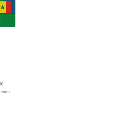
00
 rendu