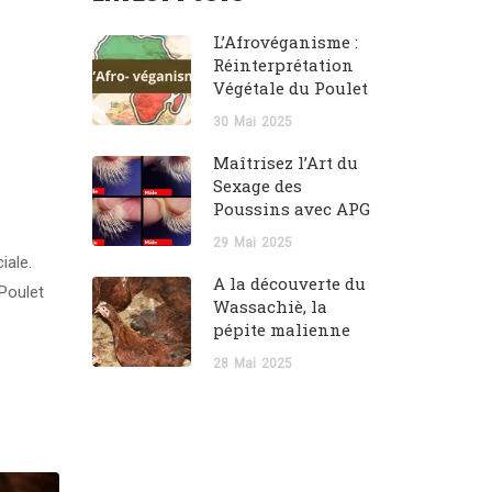
L’Afrovéganisme :
Réinterprétation
Végétale du Poulet
30
Mai
2025
Maîtrisez l’Art du
Sexage des
Poussins avec APG
29
Mai
2025
iale.
A la découverte du
 Poulet
Wassachiè, la
pépite malienne
28
Mai
2025