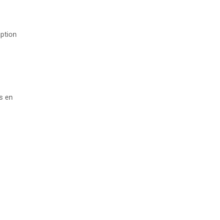
mption
s en