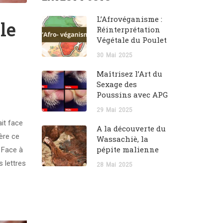
L’Afrovéganisme :
le
Réinterprétation
Végétale du Poulet
30
Mai
2025
Maîtrisez l’Art du
Sexage des
Poussins avec APG
29
Mai
2025
ait face
A la découverte du
ière ce
Wassachiè, la
pépite malienne
 Face à
s lettres
28
Mai
2025