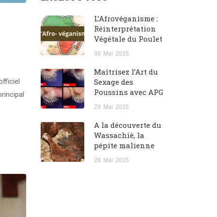
L’Afrovéganisme :
Réinterprétation
Végétale du Poulet
30
Mai
2025
Maîtrisez l’Art du
fficiel
Sexage des
Poussins avec APG
rincipal
29
Mai
2025
A la découverte du
Wassachiè, la
pépite malienne
28
Mai
2025