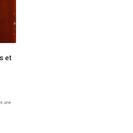
s et
re une