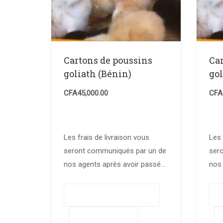
Cartons de poussins
Ca
goliath (Bénin)
go
CFA
45,000.00
CFA
Les frais de livraison vous
Les 
seront communiqués par un de
ser
nos agents après avoir passé
nos
votre commande. Nous allons
vot
déterminer le coût de livraison
déte
Ajouter au panier
en fonction de votre
en f
Buy Now
localisation…
loca