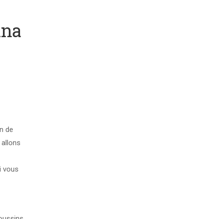
ina
n de
allons
i vous
oussins.