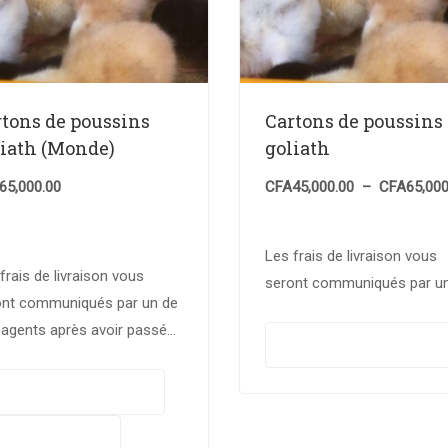
rtons de poussins
Cartons de poussins
liath (Monde)
goliath
65,000.00
CFA
45,000.00
–
CFA
65,000
Les frais de livraison vous
frais de livraison vous
seront communiqués par u
ont communiqués par un de
nos agents après avoir pas
 agents après avoir passé
votre commande. Nous all
Choix des options
re commande. Nous allons
déterminer le coût de livrai
rminer le coût de livraison
Ajouter au panier
en fonction de votre
onction de votre
localisation…
Buy Now
lisation…