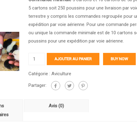
5 cartons soit 250 poussins pour une livraison par voi
terrestre y compris les commandes regroupée pour u
expédition par voie aérienne. Pour une commande per
ou unique la commande minimale est de 10 cartons s
poussins pour une expédition par voie aérienne.
quantité
AJOUTER AU PANIER
BUY NOW
de
Cartons
Catégorie :
Aviculture
de
Partager:
poussins
goliath
ns
Avis (0)
(Togo
-
ires
Burkina
Faso