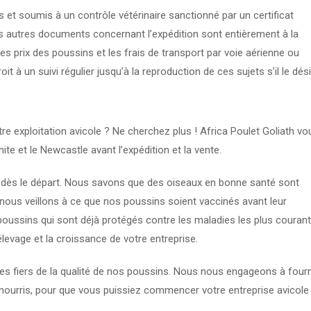
-
s et soumis à un contrôle vétérinaire sanctionné par un certificat
Niger)
les autres documents concernant l’expédition sont entièrement à la
les prix des poussins et les frais de transport par voie aérienne ou
oit à un suivi régulier jusqu’à la reproduction de ces sujets s’il le dési
e exploitation avicole ? Ne cherchez plus ! Africa Poulet Goliath vo
e et le Newcastle avant l’expédition et la vente.
dès le départ. Nous savons que des oiseaux en bonne santé sont
 nous veillons à ce que nos poussins soient vaccinés avant leur
 poussins qui sont déjà protégés contre les maladies les plus courant
levage et la croissance de votre entreprise.
es fiers de la qualité de nos poussins. Nous nous engageons à fourn
n nourris, pour que vous puissiez commencer votre entreprise avicole