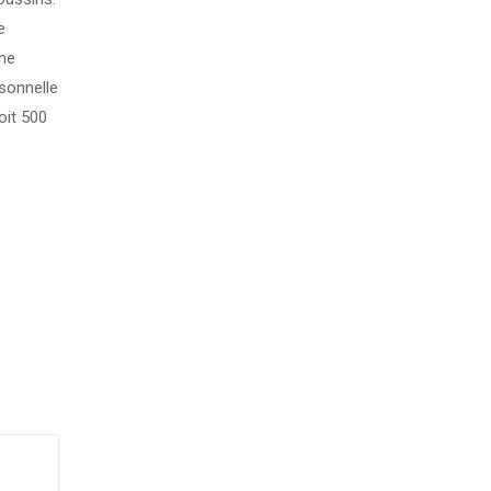
e
ne
sonnelle
oit 500