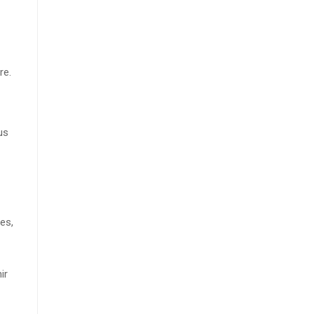
re.
us
es,
ir