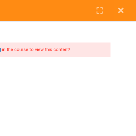
Nous Contacter
Mon panier
Mon compte
l
in the course to view this content!