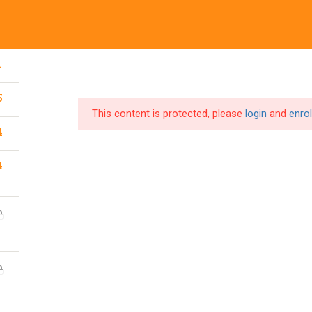
Accueil
Formations
Nos produits
1
5
This content is protected, please
login
and
enrol
4
4